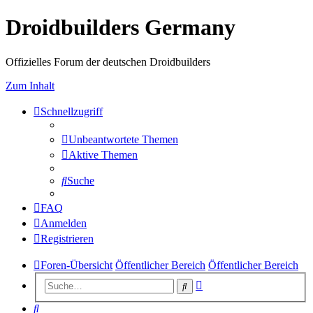
Droidbuilders Germany
Offizielles Forum der deutschen Droidbuilders
Zum Inhalt
Schnellzugriff
Unbeantwortete Themen
Aktive Themen
Suche
FAQ
Anmelden
Registrieren
Foren-Übersicht
Öffentlicher Bereich
Öffentlicher Bereich
Erweiterte
Suche
Suche
Suche