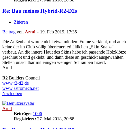
Re: Bau meines Hybrid-R2-D2s
Zitieren
Beitrag
von
Arnd
»
19. Feb 2019, 17:35
Die Außenhaut wurde nicht etwa mit dem Frame verklebt, und auch
keine der im Club völlig überteuert erhältlichen „Skin Snaps“
verbaut. An die innere Haut des Skins habe ich passende Holzklötze
geschraubt und geklebt, und dann diese an geschickt ausgewählten
Stellen unsichtbar mit einigen wenigen Schrauben fixiert.
Arnd
R2 Builders Council
www.r2-d2.de
www.astromech.net
Nach oben
Arnd
Beiträge:
1006
Registriert:
27. Mai 2018, 20:58