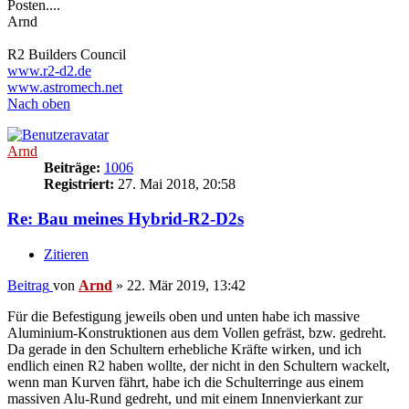
Posten....
Arnd
R2 Builders Council
www.r2-d2.de
www.astromech.net
Nach oben
Arnd
Beiträge:
1006
Registriert:
27. Mai 2018, 20:58
Re: Bau meines Hybrid-R2-D2s
Zitieren
Beitrag
von
Arnd
»
22. Mär 2019, 13:42
Für die Befestigung jeweils oben und unten habe ich massive
Aluminium-Konstruktionen aus dem Vollen gefräst, bzw. gedreht.
Da gerade in den Schultern erhebliche Kräfte wirken, und ich
endlich einen R2 haben wollte, der nicht in den Schultern wackelt,
wenn man Kurven fährt, habe ich die Schulterringe aus einem
massiven Alu-Rund gedreht, und mit einem Innenvierkant zur