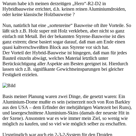
Warum habe ich meinen derzeitigen „Hero“-R2-D2 in
Hybridbauweise errichtet, d.h. keinen reinen Aluminiumdroiden,
oder keine klassische Holzbauweise ?
Nun, natürlich hat eine „sortenreine“ Bauweise oft ihre Vorteile. So
läßt sich z.B. Holz super mit Holz verkleben, aber nicht so ganz
einfach mit Metall. Bei der bekannten Styrene-Bauweise ist dies
ganz extrem; diese basiert sogar darauf, daß man am Ende einen
quasi kaltverschweißten Block aus Styrene vor sich hat.
Der Vorteil der Hybrid-Bauweise ist hingegen, daß man für jedes
Bauteil einzeln abwägt, welches Material letztlich unter
Berücksichtigung aller Aspekte am Besten geeignet ist. Hierdurch
lassen sich z.B. signifikante Gewichtseinsparungen bei gleicher
Festigkeit erzielen.
Basis meiner Planung waren zwei Dinge, die gesetzt waren: Ein
Aluminium-Dome mußte es sein (seinerzeit noch von Ron Barkley
aus den USA – dem Erfinder der mehrjährigen Wartezeit bei Runs),
und lasergeschnittene Aluminium-Skins (damals der neueste Hit in
der Szene). Ansonsten war es wie immer mein Ziel, so wenig wie
möglich zu kaufen, und so viel wie möglich selber zu erschaffen.
Ursprünglich war auch ein 2-3-2-System für den Droiden