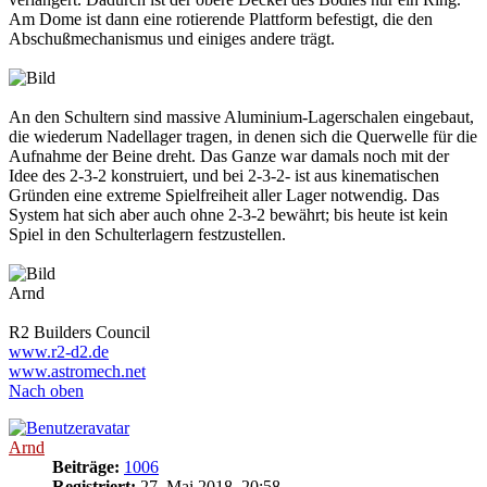
Am Dome ist dann eine rotierende Plattform befestigt, die den
Abschußmechanismus und einiges andere trägt.
An den Schultern sind massive Aluminium-Lagerschalen eingebaut,
die wiederum Nadellager tragen, in denen sich die Querwelle für die
Aufnahme der Beine dreht. Das Ganze war damals noch mit der
Idee des 2-3-2 konstruiert, und bei 2-3-2- ist aus kinematischen
Gründen eine extreme Spielfreiheit aller Lager notwendig. Das
System hat sich aber auch ohne 2-3-2 bewährt; bis heute ist kein
Spiel in den Schulterlagern festzustellen.
Arnd
R2 Builders Council
www.r2-d2.de
www.astromech.net
Nach oben
Arnd
Beiträge:
1006
Registriert:
27. Mai 2018, 20:58