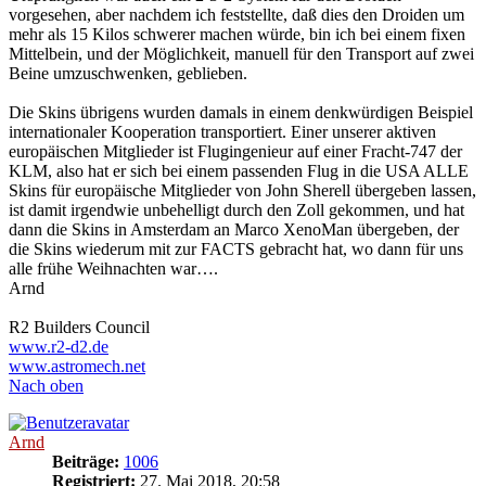
vorgesehen, aber nachdem ich feststellte, daß dies den Droiden um
mehr als 15 Kilos schwerer machen würde, bin ich bei einem fixen
Mittelbein, und der Möglichkeit, manuell für den Transport auf zwei
Beine umzuschwenken, geblieben.
Die Skins übrigens wurden damals in einem denkwürdigen Beispiel
internationaler Kooperation transportiert. Einer unserer aktiven
europäischen Mitglieder ist Flugingenieur auf einer Fracht-747 der
KLM, also hat er sich bei einem passenden Flug in die USA ALLE
Skins für europäische Mitglieder von John Sherell übergeben lassen,
ist damit irgendwie unbehelligt durch den Zoll gekommen, und hat
dann die Skins in Amsterdam an Marco XenoMan übergeben, der
die Skins wiederum mit zur FACTS gebracht hat, wo dann für uns
alle frühe Weihnachten war….
Arnd
R2 Builders Council
www.r2-d2.de
www.astromech.net
Nach oben
Arnd
Beiträge:
1006
Registriert:
27. Mai 2018, 20:58