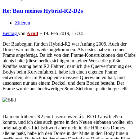
Re: Bau meines Hybrid-R2-D2s
Zitieren
Beitrag
von
Arnd
»
19. Feb 2019, 17:34
Der Baubeginn für den Hybrid-R2 war Anfang 2005. Auch der
Dome war mittlerweile angekommen. Als erstes habe ich einen
Frame angefertigt. Da ich von den Frame-Konstruktionen des Clubs
nichts halte (diese berücksichtigen in keiner Weise die größte
Kraftbelastung beim R2-Fahren, nämlich die Querverformung des
Bodys beim Kurvenfahren), habe ich einen eigenen Frame
entworfen, der im Prinzip eine massive Querwand enthält, und
ansonsten nur aus einem Deckel, und dem Boden besteht. Der
Frame wurde aus hochwertiger 8mm-Siebdruckplatte hergestellt.
Da mein früherer R2 ein Laserschwert á la ROTJ abschießen
konnte, und ich dies auch gerne in den Neuen einbauen wollte, ein
originalgroßes Lichtschwert aber nicht in die Höhe des Domes
alleine paßt, habe ich den Dome in der Mitte in den Body hinein
verlängert. Dadurch ist der obere Deckel des Bodies nur ein Ring.