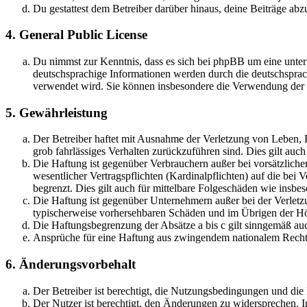
Du gestattest dem Betreiber darüber hinaus, deine Beiträge abz
4. General Public License
Du nimmst zur Kenntnis, dass es sich bei phpBB um eine unter
deutschsprachige Informationen werden durch die deutschsprac
verwendet wird. Sie können insbesondere die Verwendung der S
5. Gewährleistung
Der Betreiber haftet mit Ausnahme der Verletzung von Leben, Kö
grob fahrlässiges Verhalten zurückzuführen sind. Dies gilt au
Die Haftung ist gegenüber Verbrauchern außer bei vorsätzlich
wesentlicher Vertragspflichten (Kardinalpflichten) auf die be
begrenzt. Dies gilt auch für mittelbare Folgeschäden wie ins
Die Haftung ist gegenüber Unternehmern außer bei der Verletzu
typischerweise vorhersehbaren Schäden und im Übrigen der Höh
Die Haftungsbegrenzung der Absätze a bis c gilt sinngemäß auc
Ansprüche für eine Haftung aus zwingendem nationalem Recht 
6. Änderungsvorbehalt
Der Betreiber ist berechtigt, die Nutzungsbedingungen und di
Der Nutzer ist berechtigt, den Änderungen zu widersprechen. I