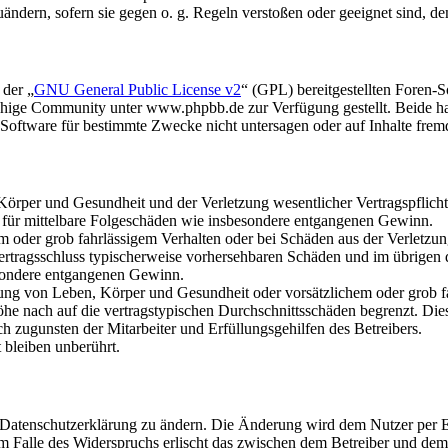
uändern, sofern sie gegen o. g. Regeln verstoßen oder geeignet sind, 
 der „
GNU General Public License v2
“ (GPL) bereitgestellten Foren
hige Community unter www.phpbb.de zur Verfügung gestellt. Beide hab
oftware für bestimmte Zwecke nicht untersagen oder auf Inhalte frem
rper und Gesundheit und der Verletzung wesentlicher Vertragspflichten
ch für mittelbare Folgeschäden wie insbesondere entgangenen Gewinn.
em oder grob fahrlässigem Verhalten oder bei Schäden aus der Verletz
i Vertragsschluss typischerweise vorhersehbaren Schäden und im übrigen
besondere entgangenen Gewinn.
ng von Leben, Körper und Gesundheit oder vorsätzlichem oder grob fah
e nach auf die vertragstypischen Durchschnittsschäden begrenzt. Dies
h zugunsten der Mitarbeiter und Erfüllungsgehilfen des Betreibers.
bleiben unberührt.
e Datenschutzerklärung zu ändern. Die Änderung wird dem Nutzer per E-
m Falle des Widerspruchs erlischt das zwischen dem Betreiber und dem 