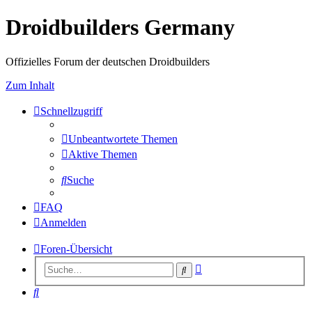
Droidbuilders Germany
Offizielles Forum der deutschen Droidbuilders
Zum Inhalt
Schnellzugriff
Unbeantwortete Themen
Aktive Themen
Suche
FAQ
Anmelden
Foren-Übersicht
Erweiterte
Suche
Suche
Suche