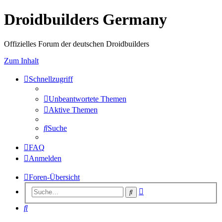
Droidbuilders Germany
Offizielles Forum der deutschen Droidbuilders
Zum Inhalt
Schnellzugriff
Unbeantwortete Themen
Aktive Themen
Suche
FAQ
Anmelden
Foren-Übersicht
Erweiterte
Suche
Suche
Suche