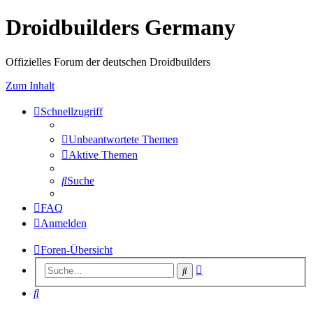
Droidbuilders Germany
Offizielles Forum der deutschen Droidbuilders
Zum Inhalt
Schnellzugriff
Unbeantwortete Themen
Aktive Themen
Suche
FAQ
Anmelden
Foren-Übersicht
Erweiterte
Suche
Suche
Suche