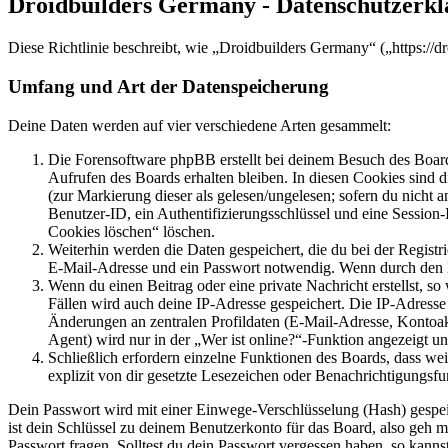
Droidbuilders Germany - Datenschutzerk
Diese Richtlinie beschreibt, wie „Droidbuilders Germany“ („https:/
Umfang und Art der Datenspeicherung
Deine Daten werden auf vier verschiedene Arten gesammelt:
Die Forensoftware phpBB erstellt bei deinem Besuch des Board
Aufrufen des Boards erhalten bleiben. In diesen Cookies sind d
(zur Markierung dieser als gelesen/ungelesen; sofern du nicht 
Benutzer-ID, ein Authentifizierungsschlüssel und eine Session-
Cookies löschen“ löschen.
Weiterhin werden die Daten gespeichert, die du bei der Registr
E-Mail-Adresse und ein Passwort notwendig. Wenn durch den Bet
Wenn du einen Beitrag oder eine private Nachricht erstellst, so
Fällen wird auch deine IP-Adresse gespeichert. Die IP-Adress
Änderungen an zentralen Profildaten (E-Mail-Adresse, Kontoa
Agent) wird nur in der „Wer ist online?“-Funktion angezeigt un
Schließlich erfordern einzelne Funktionen des Boards, dass w
explizit von dir gesetzte Lesezeichen oder Benachrichtigungsfu
Dein Passwort wird mit einer Einwege-Verschlüsselung (Hash) gespeich
ist dein Schlüssel zu deinem Benutzerkonto für das Board, also geh m
Passwort fragen. Solltest du dein Passwort vergessen haben, so kan