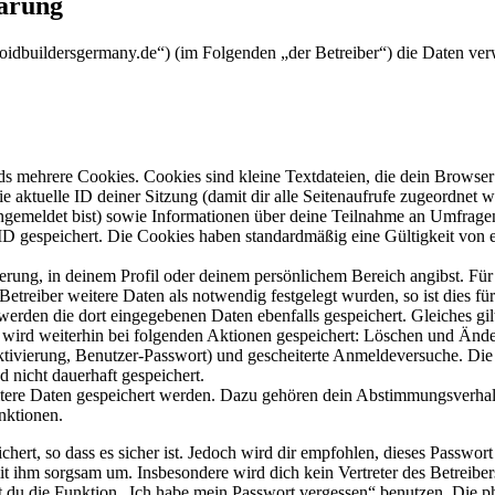
lärung
/droidbuildersgermany.de“) (im Folgenden „der Betreiber“) die Daten 
s mehrere Cookies. Cookies sind kleine Textdateien, die dein Browser 
ie aktuelle ID deiner Sitzung (damit dir alle Seitenaufrufe zugeordnet
angemeldet bist) sowie Informationen über deine Teilnahme an Umfragen
ID gespeichert. Die Cookies haben standardmäßig eine Gültigkeit von e
ierung, in deinem Profil oder deinem persönlichem Bereich angibst. Für
reiber weitere Daten als notwendig festgelegt wurden, so ist dies für 
 werden die dort eingegebenen Daten ebenfalls gespeichert. Gleiches gi
e wird weiterhin bei folgenden Aktionen gespeichert: Löschen und Änd
ktivierung, Benutzer-Passwort) und gescheiterte Anmeldeversuche. D
d nicht dauerhaft gespeichert.
eitere Daten gespeichert werden. Dazu gehören dein Abstimmungsverhal
nktionen.
ert, so dass es sicher ist. Jedoch wird dir empfohlen, dieses Passwor
it ihm sorgsam um. Insbesondere wird dich kein Vertreter des Betreibe
nst du die Funktion „Ich habe mein Passwort vergessen“ benutzen. Di