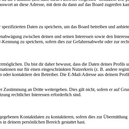
asswort an diese Adresse, mit dem du dann auf das Board zugreifen kan
r spezifizierten Daten zu speichern, um das Board betreiben und anbiet
ssenabwägung zwischen deinen und seinen Interessen sowie den Interes
-Kennung zu speichern, sofern dies zur Gefahrenabwehr oder zur recht
möglichen. Du bist dir daher bewusst, dass die Daten deines Profils und
mationen nur für einen eingeschränkten Nutzerkreis (z. B. andere regist
oder kontaktiere den Betreiber. Die E-Mail-Adresse aus deinem Profil 
r Zustimmung an Dritte weitergeben. Dies gilt nicht, sofern er auf Gr
zung rechtlicher Interessen erforderlich sind.
ngegebenen Kontaktdaten zu kontaktieren, sofern dies zur Übermittlung z
s in deinem persönlichen Bereich gestattet hast.