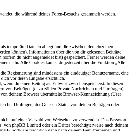
verwendet, die während deines Foren-Besuchs gesammelt werden.
als temporäre Dateien ablegt und die zwischen den einzelnen
 werden können), Informationen über die von dir gelesenen Beiträge
 (sofern du nicht angemeldet bist) gespeichert. Ferner werden deine
inem Jahr. Alle Cookies kannst du jederzeit über die Funktion „Alle
 die Registrierung sind mindestens ein eindeutiger Benutzername, eine
dich vor deren Eingabe ersichtlich.
lt, wenn du einen Beitrag als Entwurf zwischenspeicherst. In diesen
ern von Beiträgen (dazu zählen Private Nachrichten und Umfragen),
ie von deinem Browser übermittelte Browser-Kennzeichnung (User
ten bei Umfragen, der Gelesen-Status von deinen Beiträgen oder
t nicht auf einer Vielzahl von Webseiten zu verwenden. Das Passwort
rs, von phpBB Limited oder ein Dritter berechtigterweise nach deinem
e phpBB-Software fragt dich dann nach deinem Benutzernamen und