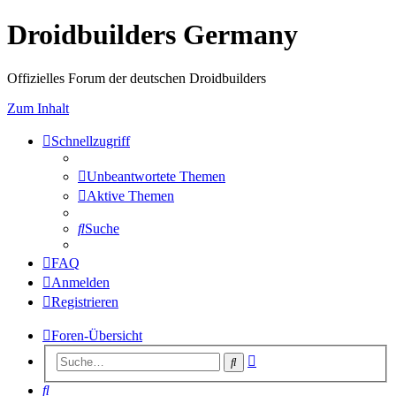
Droidbuilders Germany
Offizielles Forum der deutschen Droidbuilders
Zum Inhalt
Schnellzugriff
Unbeantwortete Themen
Aktive Themen
Suche
FAQ
Anmelden
Registrieren
Foren-Übersicht
Erweiterte
Suche
Suche
Suche