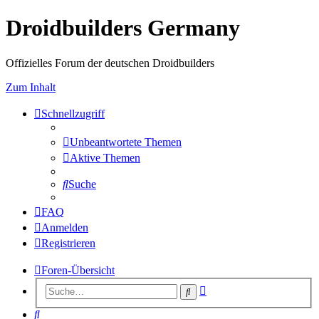
Droidbuilders Germany
Offizielles Forum der deutschen Droidbuilders
Zum Inhalt
Schnellzugriff
Unbeantwortete Themen
Aktive Themen
Suche
FAQ
Anmelden
Registrieren
Foren-Übersicht
Erweiterte
Suche
Suche
Suche