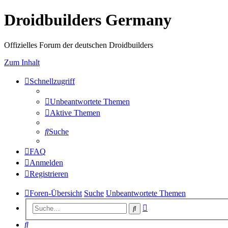
Droidbuilders Germany
Offizielles Forum der deutschen Droidbuilders
Zum Inhalt
Schnellzugriff
Unbeantwortete Themen
Aktive Themen
Suche
FAQ
Anmelden
Registrieren
Foren-Übersicht
Suche
Unbeantwortete Themen
Erweiterte
Suche
Suche
Suche