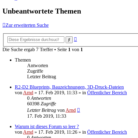
Unbeantwortete Themen
Zur erweiterten Suche
Erweiterte
Suche
Suche
Die Suche ergab 7 Treffer • Seite
1
von
1
Themen
Antworten
Zugriffe
Letzter Beitrag
R2-D2 Blueprints, Bauzeichnungen, 3D-Druck-Dateien
von
Arnd
»
17. Feb 2019, 11:33
» in
Öffentlicher Bereich
0
Antworten
60398
Zugriffe
Letzter Beitrag
von
Arnd
17. Feb 2019, 11:33
Warum ist dieses Forum so leer ?
von
Arnd
»
17. Feb 2019, 11:26
» in
Öffentlicher Bereich
0
Antworten