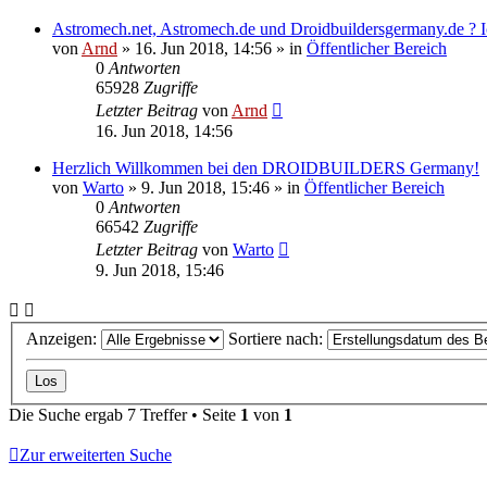
Astromech.net, Astromech.de und Droidbuildersgermany.de ? Ich
von
Arnd
»
16. Jun 2018, 14:56
» in
Öffentlicher Bereich
0
Antworten
65928
Zugriffe
Letzter Beitrag
von
Arnd
16. Jun 2018, 14:56
Herzlich Willkommen bei den DROIDBUILDERS Germany!
von
Warto
»
9. Jun 2018, 15:46
» in
Öffentlicher Bereich
0
Antworten
66542
Zugriffe
Letzter Beitrag
von
Warto
9. Jun 2018, 15:46
Anzeigen:
Sortiere nach:
Die Suche ergab 7 Treffer • Seite
1
von
1
Zur erweiterten Suche