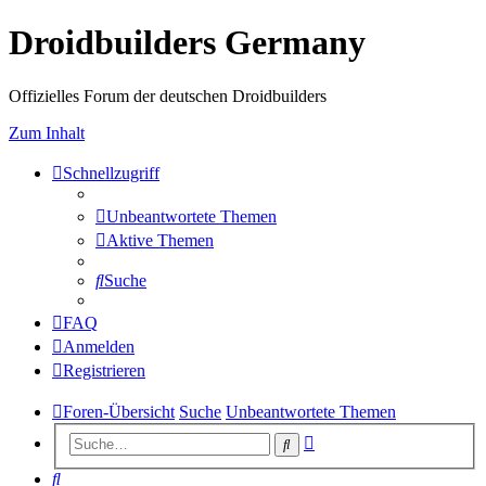
Droidbuilders Germany
Offizielles Forum der deutschen Droidbuilders
Zum Inhalt
Schnellzugriff
Unbeantwortete Themen
Aktive Themen
Suche
FAQ
Anmelden
Registrieren
Foren-Übersicht
Suche
Unbeantwortete Themen
Erweiterte
Suche
Suche
Suche