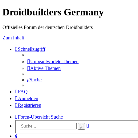
Droidbuilders Germany
Offizielles Forum der deutschen Droidbuilders
Zum Inhalt
Schnellzugriff
Unbeantwortete Themen
Aktive Themen
Suche
FAQ
Anmelden
Registrieren
Foren-Übersicht
Suche
Erweiterte
Suche
Suche
Suche