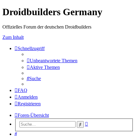
Droidbuilders Germany
Offizielles Forum der deutschen Droidbuilders
Zum Inhalt
Schnellzugriff
Unbeantwortete Themen
Aktive Themen
Suche
FAQ
Anmelden
Registrieren
Foren-Übersicht
Erweiterte
Suche
Suche
Suche