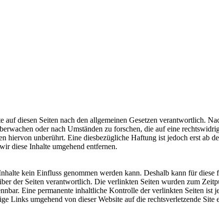
e auf diesen Seiten nach den allgemeinen Gesetzen verantwortlich. Nac
u überwachen oder nach Umständen zu forschen, die auf eine rechtswidri
 hiervon unberührt. Eine diesbezügliche Haftung ist jedoch erst ab d
ir diese Inhalte umgehend entfernen.
en Inhalte kein Einfluss genommen werden kann. Deshalb kann für die
etreiber der Seiten verantwortlich. Die verlinkten Seiten wurden zum Zei
nbar. Eine permanente inhaltliche Kontrolle der verlinkten Seiten ist 
e Links umgehend von dieser Website auf die rechtsverletzende Site e