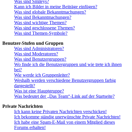
Was sind Smileys?
Kann ich Bilder in meine Beiträge einfügen?
Was sind globale Bekanntmachungen?
Was sind Bekanntmachungen?
Was sind wichtige Themen?
Was sind geschlossene Themen?
Was sind Themen-Symbole?
Benutzer-Stufen und Gruppen
Was sind Administratoren?
Was sind Moderatoren?
Was sind Benutzergruppen?
Wo finde ich die Benutzergruppen und wie trete ich ihnen
bei?
Wie werde ich Gruppenleiter?
Weshalb werden verschiedene Benutzergruppen farbig
dargestellt?
Was ist eine Hauptgruppe?
Was bedeutet der „Das Team“-Link auf der Startseite?
Private Nachrichten
Ich kann keine Privaten Nachrichten verschicken!
Ich bekomme ständig unerwünschte Private Nachrichten!
Ich habe eine Spam-E-Mail von einem Mitglied dieses
Forums erhalten!