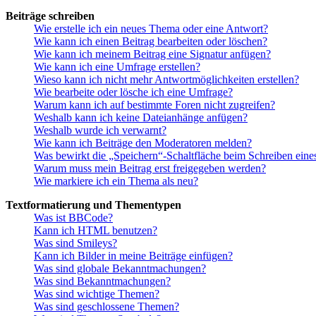
Beiträge schreiben
Wie erstelle ich ein neues Thema oder eine Antwort?
Wie kann ich einen Beitrag bearbeiten oder löschen?
Wie kann ich meinem Beitrag eine Signatur anfügen?
Wie kann ich eine Umfrage erstellen?
Wieso kann ich nicht mehr Antwortmöglichkeiten erstellen?
Wie bearbeite oder lösche ich eine Umfrage?
Warum kann ich auf bestimmte Foren nicht zugreifen?
Weshalb kann ich keine Dateianhänge anfügen?
Weshalb wurde ich verwarnt?
Wie kann ich Beiträge den Moderatoren melden?
Was bewirkt die „Speichern“-Schaltfläche beim Schreiben eine
Warum muss mein Beitrag erst freigegeben werden?
Wie markiere ich ein Thema als neu?
Textformatierung und Thementypen
Was ist BBCode?
Kann ich HTML benutzen?
Was sind Smileys?
Kann ich Bilder in meine Beiträge einfügen?
Was sind globale Bekanntmachungen?
Was sind Bekanntmachungen?
Was sind wichtige Themen?
Was sind geschlossene Themen?