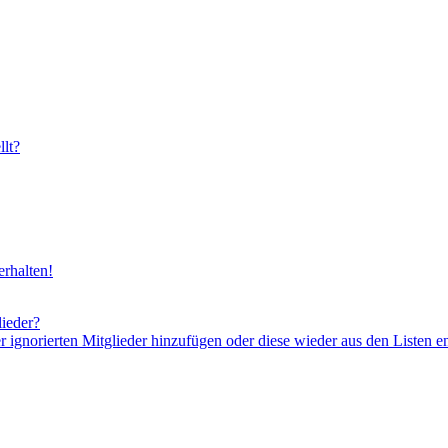
lt?
rhalten!
lieder?
er ignorierten Mitglieder hinzufügen oder diese wieder aus den Listen e