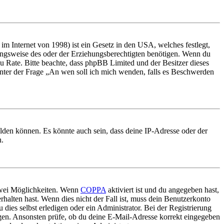
m Internet von 1998) ist ein Gesetz in den USA, welches festlegt,
ungsweise des oder der Erziehungsberechtigten benötigen. Wenn du
nd zu Rate. Bitte beachte, dass phpBB Limited und der Besitzer dieses
 unter der Frage „An wen soll ich mich wenden, falls es Beschwerden
elden können. Es könnte auch sein, dass deine IP-Adresse oder der
n.
 zwei Möglichkeiten. Wenn
COPPA
aktiviert ist und du angegeben hast,
rhalten hast. Wenn dies nicht der Fall ist, muss dein Benutzerkonto
 dies selbst erledigen oder ein Administrator. Bei der Registrierung
ungen. Ansonsten prüfe, ob du deine E-Mail-Adresse korrekt eingegeben