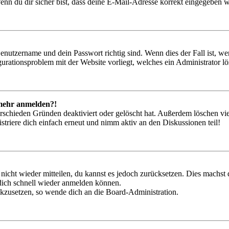
nn du dir sicher bist, dass deine E-Mail-Adresse korrekt eingegeben w
Benutzername und dein Passwort richtig sind. Wenn dies der Fall ist, w
igurationsproblem mit der Website vorliegt, welches ein Administrator l
t mehr anmelden?!
rschieden Gründen deaktiviert oder gelöscht hat. Außerdem löschen vie
triere dich einfach erneut und nimm aktiv an den Diskussionen teil!
 nicht wieder mitteilen, du kannst es jedoch zurücksetzen. Dies machs
 dich schnell wieder anmelden können.
ückzusetzen, so wende dich an die Board-Administration.