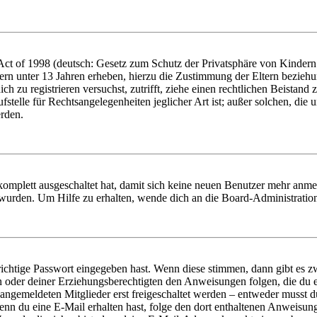
t of 1998 (deutsch: Gesetz zum Schutz der Privatsphäre von Kindern i
ern unter 13 Jahren erheben, hierzu die Zustimmung der Eltern bezieh
dich zu registrieren versuchst, zutrifft, ziehe einen rechtlichen Beista
stelle für Rechtsangelegenheiten jeglicher Art ist; außer solchen, die
erden.
 komplett ausgeschaltet hat, damit sich keine neuen Benutzer mehr anm
 wurden. Um Hilfe zu erhalten, wende dich an die Board-Administratio
richtige Passwort eingegeben hast. Wenn diese stimmen, dann gibt es
ern oder deiner Erziehungsberechtigten den Anweisungen folgen, die du e
 angemeldeten Mitglieder erst freigeschaltet werden – entweder musst du
. Wenn du eine E-Mail erhalten hast, folge den dort enthaltenen Anweis