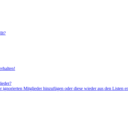
lt?
rhalten!
lieder?
er ignorierten Mitglieder hinzufügen oder diese wieder aus den Listen e