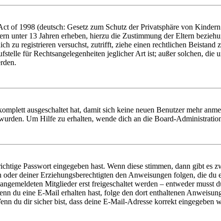
t of 1998 (deutsch: Gesetz zum Schutz der Privatsphäre von Kindern i
ern unter 13 Jahren erheben, hierzu die Zustimmung der Eltern bezieh
dich zu registrieren versuchst, zutrifft, ziehe einen rechtlichen Beista
stelle für Rechtsangelegenheiten jeglicher Art ist; außer solchen, die
erden.
 komplett ausgeschaltet hat, damit sich keine neuen Benutzer mehr anm
 wurden. Um Hilfe zu erhalten, wende dich an die Board-Administratio
richtige Passwort eingegeben hast. Wenn diese stimmen, dann gibt es
ern oder deiner Erziehungsberechtigten den Anweisungen folgen, die du e
 angemeldeten Mitglieder erst freigeschaltet werden – entweder musst du
. Wenn du eine E-Mail erhalten hast, folge den dort enthaltenen Anweis
nn du dir sicher bist, dass deine E-Mail-Adresse korrekt eingegeben w