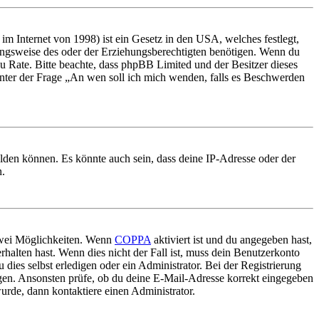
m Internet von 1998) ist ein Gesetz in den USA, welches festlegt,
ungsweise des oder der Erziehungsberechtigten benötigen. Wenn du
nd zu Rate. Bitte beachte, dass phpBB Limited und der Besitzer dieses
 unter der Frage „An wen soll ich mich wenden, falls es Beschwerden
elden können. Es könnte auch sein, dass deine IP-Adresse oder der
n.
 zwei Möglichkeiten. Wenn
COPPA
aktiviert ist und du angegeben hast,
rhalten hast. Wenn dies nicht der Fall ist, muss dein Benutzerkonto
 dies selbst erledigen oder ein Administrator. Bei der Registrierung
ungen. Ansonsten prüfe, ob du deine E-Mail-Adresse korrekt eingegeben
urde, dann kontaktiere einen Administrator.