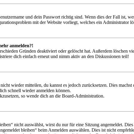
Benutzername und dein Passwort richtig sind. Wenn dies der Fall ist, w
igurationsproblem mit der Website vorliegt, welches ein Administrator l
t mehr anmelden?!
rschieden Gründen deaktiviert oder gelöscht hat. Außerdem löschen vie
triere dich einfach erneut und nimm aktiv an den Diskussionen teil!
 nicht wieder mitteilen, du kannst es jedoch zurücksetzen. Dies machs
 dich schnell wieder anmelden können.
ückzusetzen, so wende dich an die Board-Administration.
en“ nicht auswählst, wirst du nur für eine Sitzung angemeldet. Dies
Angemeldet bleiben“ beim Anmelden auswählen. Dies ist nicht empfehle