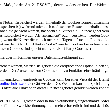
nach Maßgabe des Art. 21 DSGVO jederzeit widersprechen. Der Widersp
er Nutzer gespeichert werden. Innerhalb der Cookies können unterschi
peichert ist) während oder auch nach seinem Besuch innerhalb eines 
net, die gelöscht werden, nachdem ein Nutzer ein Onlineangebot verlä
tus gespeichert werden. Als „permanent“ oder „persistent“ werden Coo
en, wenn die Nutzer diese nach mehreren Tagen aufsuchen. Ebenso könn
 werden. Als „Third-Party-Cookie“ werden Cookies bezeichnet, die v
dessen Cookies sind spricht man von „First-Party Cookies“).
hierüber im Rahmen unserer Datenschutzerklärung auf.
eichert werden, werden sie gebeten die entsprechende Option in den Sy
erden. Der Ausschluss von Cookies kann zu Funktionseinschränkungen
inemarketing eingesetzten Cookies kann bei einer Vielzahl der Dienste
onlinechoices.com/
erklärt werden. Des Weiteren kann die Speicherung
lls nicht alle Funktionen dieses Onlineangebotes genutzt werden könne
nd 18 DSGVO gelöscht oder in ihrer Verarbeitung eingeschränkt. Sofer
 sie für ihre Zweckbestimmung nicht mehr erforderlich sind und der L