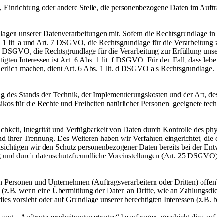
e, Einrichtung oder andere Stelle, die personenbezogene Daten im Auftr
en unserer Datenverarbeitungen mit. Sofern die Rechtsgrundlage in d
. 1 lit. a und Art. 7 DSGVO, die Rechtsgrundlage für die Verarbeitung
DSGVO, die Rechtsgrundlage für die Verarbeitung zur Erfüllung unsere
gten Interessen ist Art. 6 Abs. 1 lit. f DSGVO. Für den Fall, dass leb
erlich machen, dient Art. 6 Abs. 1 lit. d DSGVO als Rechtsgrundlage.
 des Stands der Technik, der Implementierungskosten und der Art, d
isikos für die Rechte und Freiheiten natürlicher Personen, geeignete 
keit, Integrität und Verfügbarkeit von Daten durch Kontrolle des phy
 und ihrer Trennung. Des Weiteren haben wir Verfahren eingerichtet, 
ksichtigen wir den Schutz personenbezogener Daten bereits bei der E
g und durch datenschutzfreundliche Voreinstellungen (Art. 25 DSGVO)
ersonen und Unternehmen (Auftragsverarbeitern oder Dritten) offenbar
s (z.B. wenn eine Übermittlung der Daten an Dritte, wie an Zahlungsdie
g dies vorsieht oder auf Grundlage unserer berechtigten Interessen (z.B.
s sog. „Auftragsverarbeitungsvertrages“ beauftragen, geschieht dies 