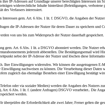
ihre IP-Adressen auf Grundlage unserer berechtigten Interessen im Si
iträgen widerrechtliche Inhalte hinterlässt (Beleidigungen, verbotene p
 des Verfassers interessiert.
en Interessen gem. Art. 6 Abs. 1 lit. f. DSGVO, die Angaben der Nutz
mfragen die IP-Adressen der Nutzer für deren Dauer zu speichern un
den von uns bis zum Widerspruch der Nutzer dauerhaft gespeichert.
 gem. Art. 6 Abs. 1 lit. a DSGVO abonniert werden. Die Nutzer erhal
tarabonnements jederzeit abbestellen. Die Bestätigungsemail wird Hi
zeitpunkt nebst der IP-Adresse der Nutzer und löschen diese Informa
. Ihre Einwilligungen widerrufen. Wir können die ausgetragenen E-Mai
ene Einwilligung nachweisen zu können. Die Verarbeitung dieser Date
sofern zugleich das ehemalige Bestehen einer Einwilligung bestätigt wir
 Telefon oder via sozialer Medien) werden die Angaben des Nutzers z
en), Art. 6 Abs. 1 lit. f. (andere Anfragen) DSGVO verarbeitet.. Die
espeichert werden.
ir überprüfen die Erforderlichkeit alle zwei Jahre; Ferner gelten die ge