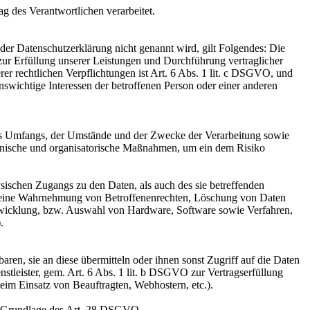
ag des Verantwortlichen verarbeitet.
er Datenschutzerklärung nicht genannt wird, gilt Folgendes: Die
 zur Erfüllung unserer Leistungen und Durchführung vertraglicher
r rechtlichen Verpflichtungen ist Art. 6 Abs. 1 lit. c DSGVO, und
enswichtige Interessen der betroffenen Person oder einer anderen
es Umfangs, der Umstände und der Zwecke der Verarbeitung sowie
technische und organisatorische Maßnahmen, um ein dem Risiko
sischen Zugangs zu den Daten, als auch des sie betreffenden
die eine Wahrnehmung von Betroffenenrechten, Löschung von Daten
ntwicklung, bzw. Auswahl von Hardware, Software sowie Verfahren,
.
en, sie an diese übermitteln oder ihnen sonst Zugriff auf die Daten
nstleister, gem. Art. 6 Abs. 1 lit. b DSGVO zur Vertragserfüllung
 beim Einsatz von Beauftragten, Webhostern, etc.).
auf Grundlage des Art. 28 DSGVO.