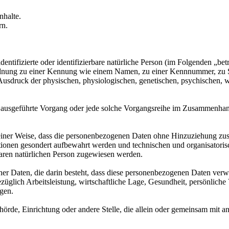
nhalte.
rn.
entifizierte oder identifizierbare natürliche Person (im Folgenden „betr
uordnung zu einer Kennung wie einem Namen, zu einer Kennnummer, zu 
druck der physischen, physiologischen, genetischen, psychischen, wirts
ren ausgeführte Vorgang oder jede solche Vorgangsreihe im Zusammenha
ner Weise, dass die personenbezogenen Daten ohne Hinzuziehung zusätz
tionen gesondert aufbewahrt werden und technischen und organisatoris
rbaren natürlichen Person zugewiesen werden.
ener Daten, die darin besteht, dass diese personenbezogenen Daten ver
glich Arbeitsleistung, wirtschaftliche Lage, Gesundheit, persönliche Vo
agen.
Behörde, Einrichtung oder andere Stelle, die allein oder gemeinsam mit