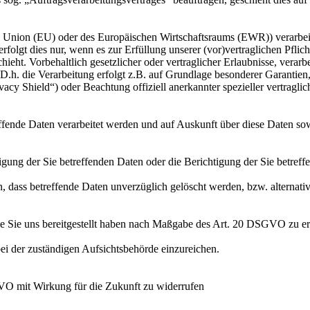
en Union (EU) oder des Europäischen Wirtschaftsraums (EWR)) verarbe
folgt dies nur, wenn es zur Erfüllung unserer (vor)vertraglichen Pflich
hieht. Vorbehaltlich gesetzlicher oder vertraglicher Erlaubnisse, verarb
h. die Verarbeitung erfolgt z.B. auf Grundlage besonderer Garantien, 
cy Shield“) oder Beachtung offiziell anerkannter spezieller vertraglic
effende Daten verarbeitet werden und auf Auskunft über diese Daten so
ung der Sie betreffenden Daten oder die Berichtigung der Sie betreff
 dass betreffende Daten unverzüglich gelöscht werden, bzw. alterna
die Sie uns bereitgestellt haben nach Maßgabe des Art. 20 DSGVO zu er
i der zuständigen Aufsichtsbehörde einzureichen.
GVO mit Wirkung für die Zukunft zu widerrufen