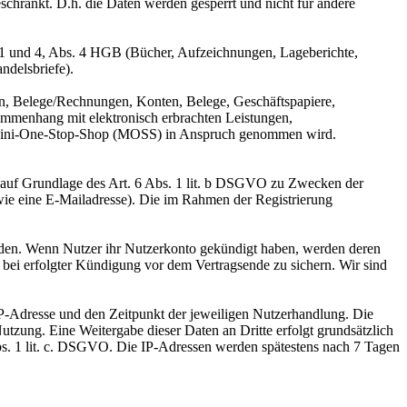
eschränkt. D.h. die Daten werden gesperrt und nicht für andere
 1 und 4, Abs. 4 HGB (Bücher, Aufzeichnungen, Lageberichte,
ndelsbriefe).
n, Belege/Rechnungen, Konten, Belege, Geschäftspapiere,
mmenhang mit elektronisch erbrachten Leistungen,
er Mini-One-Stop-Shop (MOSS) in Anspruch genommen wird.
d auf Grundlage des Art. 6 Abs. 1 lit. b DSGVO zu Zwecken der
wie eine E-Mailadresse). Die im Rahmen der Registrierung
erden. Wenn Nutzer ihr Nutzerkonto gekündigt haben, werden deren
n bei erfolgter Kündigung vor dem Vertragsende zu sichern. Wir sind
P-Adresse und den Zeitpunkt der jeweiligen Nutzerhandlung. Die
utzung. Eine Weitergabe dieser Daten an Dritte erfolgt grundsätzlich
6 Abs. 1 lit. c. DSGVO. Die IP-Adressen werden spätestens nach 7 Tagen