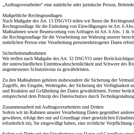
„Auftragsverarbeiter“ eine natürliche oder juristische Person, Behörd
Maßgebliche Rechtsgrundlagen
Nach Maßgabe des Art. 13 DSGVO teilen wir Ihnen die Rechtsgrundlag
Rechtsgrundlage für die Einholung von Einwilligungen ist Art. 6 Abs
Maßnahmen sowie Beantwortung von Anfragen ist Art. 6 Abs. 1 lit. b 
die Rechtsgrundlage für die Verarbeitung zur Wahrung unserer berechti
natürlichen Person eine Verarbeitung personenbezogener Daten erford
Sicherheitsmaßnahmen
Wir treffen nach Maßgabe des Art. 32 DSGVO unter Berücksichtigung
der unterschiedlichen Eintrittswahrscheinlichkeit und Schwere des R
angemessenes Schutzniveau zu gewährleisten.
Zu den Maßnahmen gehören insbesondere die Sicherung der Vertraulich
Zugriffs, der Eingabe, Weitergabe, der Sicherung der Verfügbarkeit
und Reaktion auf Gefährdung der Daten gewährleisten. Ferner berüc
entsprechend dem Prinzip des Datenschutzes durch Technikgestaltun
Zusammenarbeit mit Auftragsverarbeitern und Dritten
Sofern wir im Rahmen unserer Verarbeitung Daten gegenüber anderen P
gewähren, erfolgt dies nur auf Grundlage einer gesetzlichen Erlaubni
erforderlich ist), Sie eingewilligt haben, eine rechtliche Verpflichtun
Sofern wir Dritte mit der Verarbeitung von Daten auf Grundlage eine