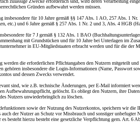
zlich zulässige Zwecke erforderlich sind, wird deren Verarbeitung eing
steuerrechtlichen Gründen aufbewahrt werden müssen.
ng insbesondere für 10 Jahre gemäß §§ 147 Abs. 1 AO, 257 Abs. 1 Nr.
en, etc.) und 6 Jahre gemäß § 257 Abs. 1 Nr. 2 und 3, Abs. 4 HGB (Ha
 insbesondere für 7 J gemäß § 132 Abs. 1 BAO (Buchhaltungsunterlage
sammenhang mit Grundstücken und für 10 Jahre bei Unterlagen im Zusa
htunternehmer in EU-Mitgliedstaaten erbracht werden und für die d
 werden die erforderlichen Pflichtangaben den Nutzern mitgeteilt un
aten gehören insbesondere die Login-Informationen (Name, Passwort so
kontos und dessen Zwecks verwendet.
levant sind, wie z.B. technische Änderungen, per E-Mail informiert w
hen Aufbewahrungspflicht, gelöscht. Es obliegt den Nutzern, ihre Date
 des Nutzers unwiederbringlich zu löschen.
funktionen sowie der Nutzung des Nutzerkontos, speichern wir die I
ls auch der Nutzer an Schutz vor Missbrauch und sonstiger unbefugter N
er es besteht hierzu besteht eine gesetzliche Verpflichtung gem. Art. 